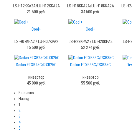
LS-H12KKA2A/LU-H12KKA2A
LS-H18KKA2A/LU-H18KKA2A
LS-H2
21 500 руб.
34 500 руб.
Cool+
Cool+
LS-H07KPA2 / LU-H07KPA2
LS-H28KPA2 / LU-H28KPA2
LS-H
15 500 руб.
52 274 руб.
Daikin FTXB25C/RXB25C
Daikin FTXB35C/RXB35C
Des
инвертор
инвертор
45 000 руб.
55 500 руб.
В начало
Назад
1
2
3
4
5