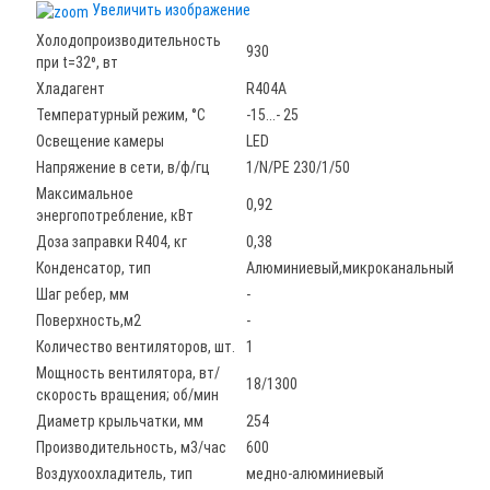
Увеличить изображение
Холодопроизводительность
930
при t=32⁰, вт
Хладагент
R404A
Температурный режим, °С
-15...- 25
Освещение камеры
LED
Напряжение в сети, в/ф/гц
1/N/PE 230/1/50
Maксимальное
0,92
энергопотребление, кВт
Доза заправки R404, кг
0,38
Конденсатор, тип
Алюминиевый,микроканальный
Шаг ребер, мм
-
Поверхность,м2
-
Количество вентиляторов, шт.
1
Мощность вентилятора, вт/
18/1300
скорость вращения; об/мин
Диаметр крыльчатки, мм
254
Производительность, м3/час
600
Воздухоохладитель, тип
медно-алюминиевый