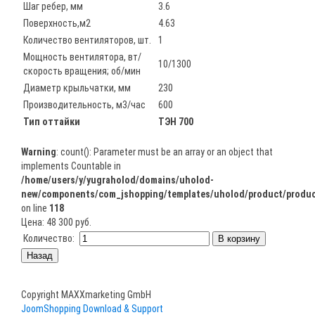
Шаг ребер, мм
3.6
Поверхность,м2
4.63
Количество вентиляторов, шт.
1
Мощность вентилятора, вт/
10/1300
скорость вращения; об/мин
Диаметр крыльчатки, мм
230
Производительность, м3/час
600
Тип оттайки
ТЭН 700
Warning
: count(): Parameter must be an array or an object that
implements Countable in
/home/users/y/yugraholod/domains/uholod-
new/components/com_jshopping/templates/uholod/product/produc
on line
118
Цена:
48 300 руб.
Количество:
Copyright MAXXmarketing GmbH
JoomShopping Download & Support