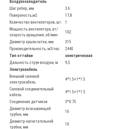
Воздухоохладитель
Шаг ребер, мм
3.6
Поверхность,м2
17,8
Количество вентиляторов, шт.
1
Мощность вентилятора, вт/
102
скорость вращения; об/мин
Диаметр крыльчатки, мм
315
Производительность, м3/час
2440
Тип оттайки
электрическая
Дальность струи воздуха, м
9,5
Электрокабель
Внешний силовой
4*1.5+1*1.5
электрокабель
Силовой соединительный
4*1.5+1*1.5
кабель
Соединение датчиков
3*0.75
Диаметр всасывающей
16
трубки, мм
Диаметр нагнетательной
10
трубки, мм