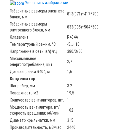
Увеличить изображение
Габаритные размеры внешнего
813(971)*417*700
блока, мм
Габаритные размеры
833(905)*504*503
внутреннего блока, мм
Хладагент
R404A
Температурный режим, °С
-5...+10
Напряжение в сети, в/ф/гц
380/3/50
Maксимальное
2,7
энергопотребление, кВт
Доза заправки R404, кг
1,6
Конденсатор
Шаг ребер, мм
3.2
Поверхность,м2
19,5
Количество вентиляторов, шт.
1
Мощность вентилятора, вт/
102
скорость вращения; об/мин
Диаметр крыльчатки, мм
315
Производительность, м3/час
2440