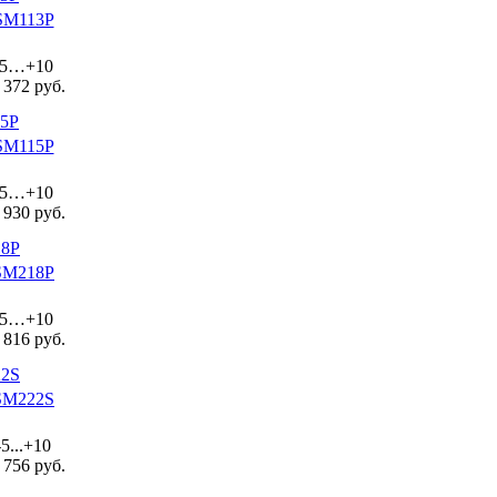
SM113P
-5…+10
 372 руб.
SM115P
-5…+10
 930 руб.
SM218P
-5…+10
 816 руб.
SM222S
-5...+10
 756 руб.