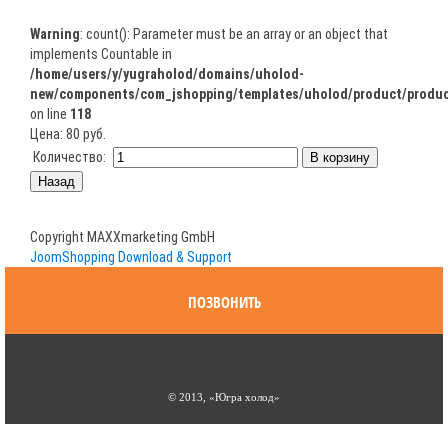
Warning
: count(): Parameter must be an array or an object that
implements Countable in
/home/users/y/yugraholod/domains/uholod-
new/components/com_jshopping/templates/uholod/product/produc
on line
118
Цена:
80 руб.
Количество:
Copyright MAXXmarketing GmbH
JoomShopping Download & Support
ПОЗВОНИТЬ
© 2013, «Югра холод»