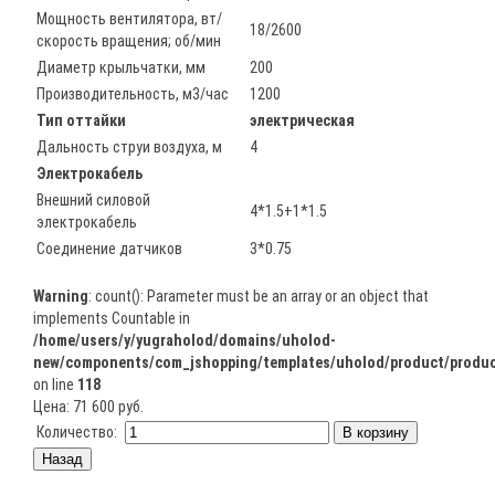
Мощность вентилятора, вт/
18/2600
скорость вращения; об/мин
Диаметр крыльчатки, мм
200
Производительность, м3/час
1200
Тип оттайки
электрическая
Дальность струи воздуха, м
4
Электрокабель
Внешний силовой
4*1.5+1*1.5
электрокабель
Соединение датчиков
3*0.75
Warning
: count(): Parameter must be an array or an object that
implements Countable in
/home/users/y/yugraholod/domains/uholod-
new/components/com_jshopping/templates/uholod/product/produc
on line
118
Цена:
71 600 руб.
Количество: