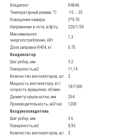
Хладагент
R404A
Температурный режим, °С
-15...- 25
Освещение камеры
2*0.75
Напряжение в сети, в/ф/гц
220/1/50
Maксимальное
1,3
энергопотребление, кВт
Доза заправки R404, кг
0.75
Конденсатор
Шаг ребер, мм
3.2
Поверхность,м2
11,14
Количество вентиляторов, шт.
2
Мощность вентилятора, вт/
18/1300
скорость вращения; об/мин
Диаметр крыльчатки, мм
254
Производительность, м3/час
1200
Воздухоохладитель
Шаг ребер, мм
3.6
Поверхность,м2
8,93
Количество вентиляторов, шт.
2