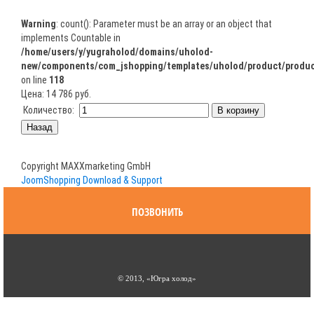
Warning
: count(): Parameter must be an array or an object that
implements Countable in
/home/users/y/yugraholod/domains/uholod-
new/components/com_jshopping/templates/uholod/product/produc
on line
118
Цена:
14 786 руб.
Количество:
Copyright MAXXmarketing GmbH
JoomShopping Download & Support
ПОЗВОНИТЬ
© 2013, «Югра холод»