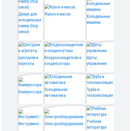
Двери для
Фреон и масла
Холодильные
холодильных
машины
камер (под
заказ)
Централи и
Воздухоохладители и
Щиты
агрегаты
конденсаторы
управления
Холодильная
Труба и
Компрессора
автоматика
теплоизоляция
Учебная
Инструмент
Электрооборудование
литература