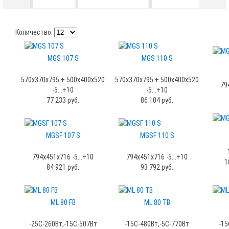
Количество:
MGS 107 S
MGS 110 S
570x370x795 + 500x400x520
570x370x795 + 500x400x520
79
-5...+10
-5...+10
77 233 руб.
86 104 руб.
MGSF 107 S
MGSF 110 S
794x451x716 -5...+10
794x451x716 -5...+10
1
84 921 руб.
93 792 руб.
ML 80 FB
ML 80 TB
-25C-260Вт,-15С-507Вт
-15C-480Вт,-5С-770Вт
-15