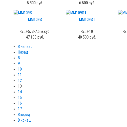
5 800 руб.
6 500 руб.
MM109S
MM109ST
-5...+5, 3-7,5 м.куб
-5...+10
-5.
47 100 руб.
48 500 руб.
В начало
Назад
8
9
10
11
12
13
14
15
16
17
Вперёд
В конец