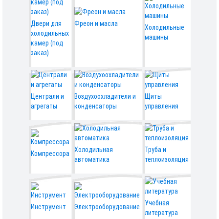
Двери для
Фреон и масла
Холодильные
холодильных
машины
камер (под
заказ)
Централи и
Воздухоохладители и
Щиты
агрегаты
конденсаторы
управления
Холодильная
Труба и
Компрессора
автоматика
теплоизоляция
Учебная
Инструмент
Электрооборудование
литература