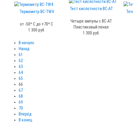
Тест кислотности BC-AT
Термометр ВС-ТW4
Теч
Четыре ампулы с BC-AT
от -50º С до +70º С
Пластиковый пенал
1 300 руб.
1 300 руб.
В начало
Назад
61
62
63
64
65
66
67
68
69
70
Вперёд
В конец