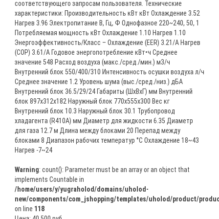
соответствующего запросам пользователя. Технические
характеристики: Производительность кВт кВт Охлаждение 3.52
Нагрев 3.96 Электропитание В, Гц, Ф Однофазное 220~240, 50, 1
Потребляемая мощность кВт Охлаждение 1.10 Нагрев 1.10
Энергоэффективность/Класс – Охлаждение (EER) 3.21/A Нагрев
(СОР) 3.61/A Годовое энергопотребление кВт•ч Среднее
значение 548 Расход воздуха (макс./сред./мин.) м3/ч
Внутренний блок 550/400/310 Интенсивность осушки воздуха л/ч
Среднее значение 1.2 Уровень шума (выс./сред./низ.) дБА
Внутренний блок 36.5/29/24 Габариты (ШхВхГ) мм Внутренний
блок 897x312x182 Наружный блок 770x555x300 Вес кг
Внутренний блок 10.3 Наружный блок 30.1 Трубопровод
хладагента (R410A) мм Диаметр для жидкости 6.35 Диаметр
для газа 12.7 м Длина между блоками 20 Перепад между
блоками 8 Диапазон рабочих температур °C Охлаждение 18~43
Нагрев -7~24
Warning
: count(): Parameter must be an array or an object that
implements Countable in
/home/users/y/yugraholod/domains/uholod-
new/components/com_jshopping/templates/uholod/product/produc
on line
118
Цена:
40 500 руб.