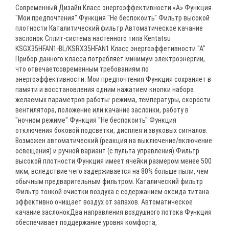
Современный Дизайн Класс энергоэффективности «А» Функция
"Мои предпочтения" Функция "Не беспокоить" Фильтр высокой
плотности Каталитический фильтр Автоматическое качание
заслонок Сплит-система настенного типа Kentatsu
KSGX35HFAN1-BL/KSRX35HFAN1 Класс энергоэффетивности "А"
Прибор данного класса потребляет минимум электроэнергии,
что отвечаетсовременным требованиям по
энергоэффективности. Мои предпочтения Функция сохраняет в
памяти и восстановления одним нажатием кнопки набора
желаемых параметров работы: режима, температуры, скорости
вентилятора, положение или качание заслонки, работу в
"ночном режиме" Функция "Не беспокоить" Функция
отключения боковой подсветки, дисплея и звуковых сигналов.
Возможен автоматический (реакция на выключение/включение
освещения) и ручной вариант (с пульта управления) Фильтр
высокой плотности Функция имеет ячейки размером менее 500
мкм, вследствие чего задерживается на 80% больше пыли, чем
обычным предварительным фильтром. Каталический фильтр
Фильтр тонкой очистки воздуха с содержанием оксида титана
эффективно очищает воздух от запахов. Автоматическое
качание заслонокДва направления воздушного потока Функция
обеспечивает поддержание уровня комфорта,