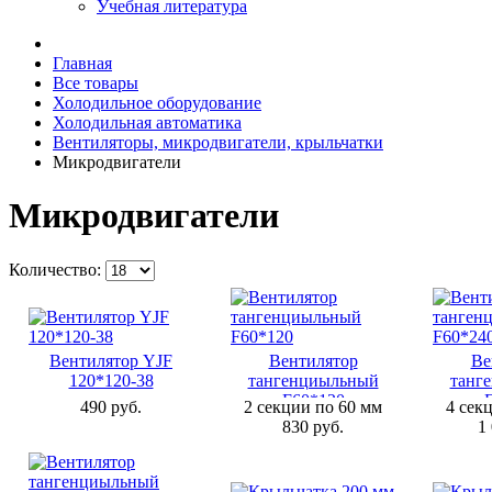
Учебная литература
Главная
Все товары
Холодильное оборудование
Холодильная автоматика
Вентиляторы, микродвигатели, крыльчатки
Микродвигатели
Микродвигатели
Количество:
Вентилятор YJF
Вентилятор
Ве
120*120-38
тангенциыльный
танг
F60*120
490 руб.
2 секции по 60 мм
4 сек
830 руб.
1