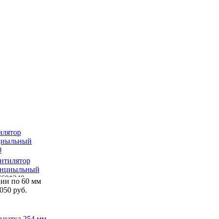
нтилятор
енциыльный
F60*240
ции по 60 мм
 050 руб.