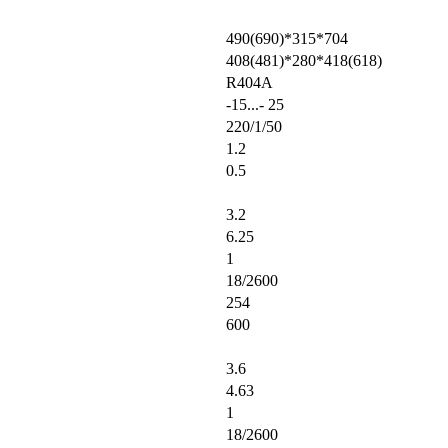
490(690)*315*704
408(481)*280*418(618)
R404A
-15...- 25
220/1/50
1.2
0.5
3.2
6.25
1
18/2600
254
600
3.6
4.63
1
18/2600