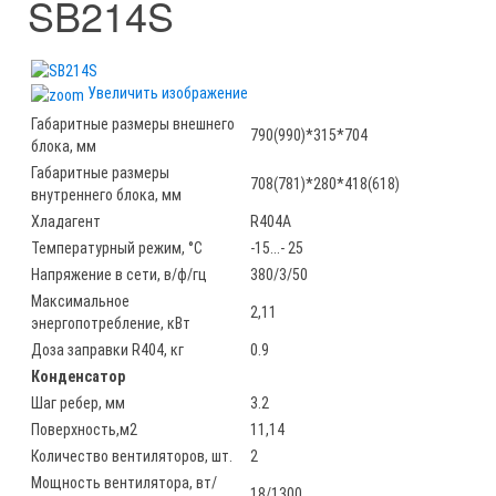
SB214S
Увеличить изображение
Габаритные размеры внешнего
790(990)*315*704
блока, мм
Габаритные размеры
708(781)*280*418(618)
внутреннего блока, мм
Хладагент
R404A
Температурный режим, °С
-15...- 25
Напряжение в сети, в/ф/гц
380/3/50
Maксимальное
2,11
энергопотребление, кВт
Доза заправки R404, кг
0.9
Конденсатор
Шаг ребер, мм
3.2
Поверхность,м2
11,14
Количество вентиляторов, шт.
2
Мощность вентилятора, вт/
18/1300