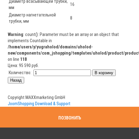
Диаметр всасывающей трубки,
16
мм
Диаметр нагнетательной
8
трубки, мм
Warning
: count(): Parameter must be an array or an object that
implements Countable in
/home/users/y/yugraholod/domains/uholod-
new/components/com_jshopping/templates/uholod/product/product
on line
118
Цена:
95 590 руб.
Количество:
Copyright MAXXmarketing GmbH
JoomShopping Download & Support
ПОЗВОНИТЬ